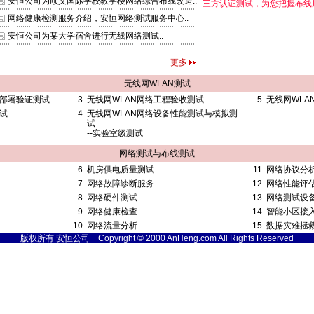
安恒公司为顺义国际学校教学楼网络综合布线改造..
三方认证测试，为您把握布线
网络健康检测服务介绍，安恒网络测试服务中心..
安恒公司为某大学宿舍进行无线网络测试..
更多
无线网WLAN测试
与部署验证测试
3
无线网WLAN网络工程验收测试
5
无线网WLA
试
4
无线网WLAN网络设备性能测试与模拟测
试
--实验室级测试
网络测试与布线测试
6
机房供电质量测试
11
网络协议分
7
网络故障诊断服务
12
网络性能评
8
网络硬件测试
13
网络测试设
9
网络健康检查
14
智能小区接
10
网络流量分析
15
数据灾难拯
版权所有 安恒公司 Copyright © 2000 AnHeng.com All Rights Reserved