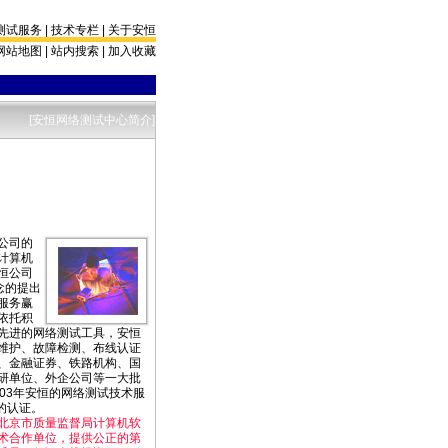
测试服务
|
技术专栏
|
关于安恒
网站地图
|
站内搜索
|
加入收藏
[安恒网络测试中心简介]
公司的
计算机
恒公司
念的提出
服务赢
依托积
先进的网络测试工具，安恒
维护、故障检测、布线认证
、金融证券、铁路机构、国
研单位、外企公司等一大批
03年安恒的网络测试技术服
0的认证。
京市质量监督局计算机软
术合作单位，提供公正的第