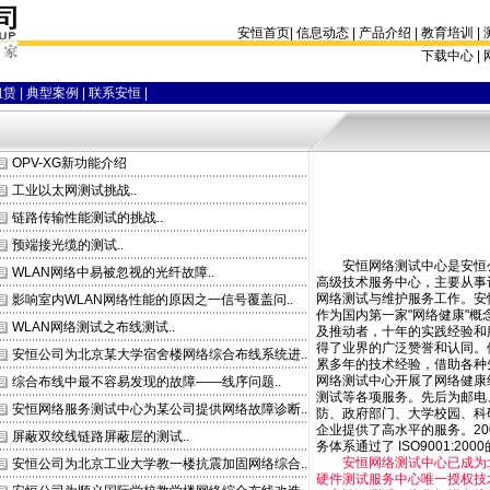
安恒首页
|
信息动态
|
产品介绍
|
教育培训
|
下载中心 |
租赁
|
典型案例
|
联系安恒
|
OPV-XG新功能介绍
工业以太网测试挑战..
链路传输性能测试的挑战..
预端接光缆的测试..
安恒网络测试中心是安恒
WLAN网络中易被忽视的光纤故障..
高级技术服务中心，主要从事
网络测试与维护服务工作。安
影响室内WLAN网络性能的原因之一信号覆盖问..
作为国内第一家"网络健康"概
WLAN网络测试之布线测试..
及推动者，十年的实践经验和
得了业界的广泛赞誉和认同。
安恒公司为北京某大学宿舍楼网络综合布线系统进..
累多年的技术经验，借助各种
网络测试中心开展了网络健康
综合布线中最不容易发现的故障——线序问题..
测试等各项服务。先后为邮电
安恒网络服务测试中心为某公司提供网络故障诊断..
防、政府部门、大学校园、科
企业提供了高水平的服务。20
屏蔽双绞线链路屏蔽层的测试..
务体系通过了 ISO9001:200
安恒网络测试中心已成为北
安恒公司为北京工业大学教一楼抗震加固网络综合..
硬件测试服务中心唯一授权技