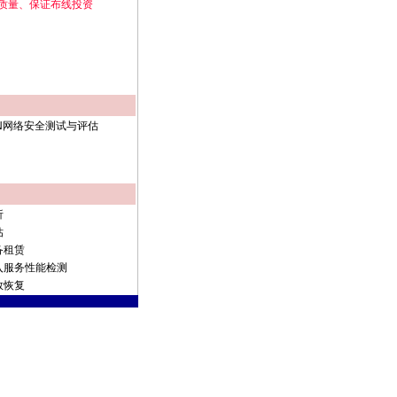
质量、保证布线投资
N网络安全测试与评估
析
估
备租赁
入服务性能检测
救恢复