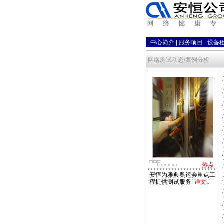
|
中心简介
|
服务项目
|
设备
网络测试动态/案例分析
热点
安恒为雅典奥运会重点工
程提供测试服务
详文..