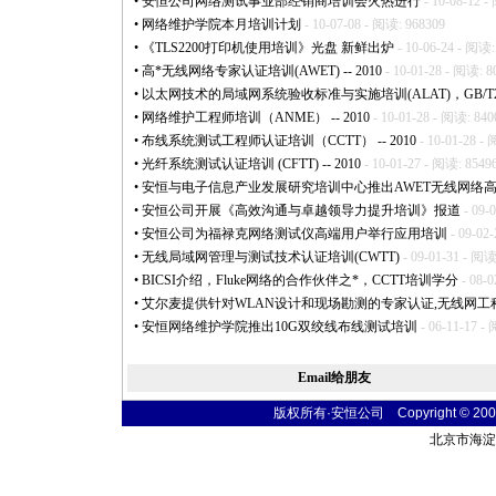
•
安恒公司网络测试事业部经销商培训会火热进行
- 10-08-12 -
•
网络维护学院本月培训计划
- 10-07-08 - 阅读: 968309
•
《TLS2200打印机使用培训》光盘 新鲜出炉
- 10-06-24 - 阅读:
•
高
*
无线网络专家认证培训(AWET) -- 2010
- 10-01-28 - 阅读: 8
•
以太网技术的局域网系统验收标准与实施培训(ALAT)，GB/T21671
•
网络维护工程师培训（ANME） -- 2010
- 10-01-28 - 阅读: 840
•
布线系统测试工程师认证培训（CCTT） -- 2010
- 10-01-28 -
•
光纤系统测试认证培训 (CFTT) -- 2010
- 10-01-27 - 阅读: 8549
•
安恒与电子信息产业发展研究培训中心推出AWET无线网络
•
安恒公司开展《高效沟通与卓越领导力提升培训》报道
- 09-
•
安恒公司为福禄克网络测试仪高端用户举行应用培训
- 09-02
•
无线局域网管理与测试技术认证培训(CWTT)
- 09-01-31 - 阅读
•
BICSI介绍，Fluke网络的合作伙伴之
*
，CCTT培训学分
- 08-0
•
艾尔麦提供针对WLAN设计和现场勘测的专家认证,无线网工
•
安恒网络维护学院推出10G双绞线布线测试培训
- 06-11-17 -
Email给朋友
版权所有·安恒公司 Copyright © 2004 sim
北京市海淀