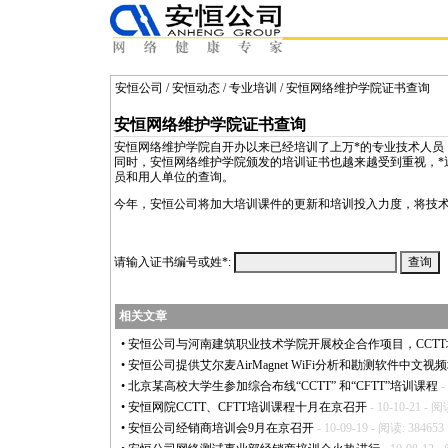
安恒公司
/
安恒动态
/
专业培训
/ 安恒网络维护学院证书查询
安恒网络维护学院证书查询
安恒网络维护学院自开办以来已经培训了上万
*
的专业技术人员
同时，安恒网络维护学院颁发的培训证书也越来越受到重视，
*
员和用人单位的查询。
今年，安恒公司将加大培训课件的更新和培训投入力度，将技
请输入证书编号或姓
*
:
相关文章
•
安恒公司与河南建筑职业技术学院开展校企合作项目，CCT
•
安恒公司提供艾尔麦AirMagnet WiFi分析和勘测软件中文视
•
北京某高校大学生参加综合布线“CCTT” 和“CFTT”培训课程
-
•
安恒网院CCTT、CFTT培训课程十月在京召开
- 10-10-21 - 阅
•
安恒公司经销商培训会9月在京召开
- 10-09-19 - 阅读: 384653