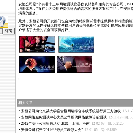
安恒公司是
*
个有着十三年网络测试仪器仪表销售和服务的专业公司，ISO
培训体系，
*
直在为各类用户提供适合的需求的服务方案和产品，在安恒
满意的服务。
此外，安恒公司的开发部门也会为您的特殊测试需求提供脚本和相应的解
定制开发的无连接确认脚本使得用户购买的低价位测试探针能够应用到该
户节省了大量的资金而获得好评。
https://anheng.com.cn/news/html/anheng_reviews/network_tester_quotation.html
相关文章
•
安恒公司为北京某大学宿舍楼网络综合布线系统进行第三方验收
12-11-
•
安恒网络服务测试中心为某公司提供网络故障诊断测试
12-11-19 - 阅: 5
•
2012年安恒公司招聘活动 北京、上海、济南
12-02-08 - 阅: 552120
•
安恒公司召开“2011年
*
秀员工表彰大会”
12-01-05 - 阅: 481889