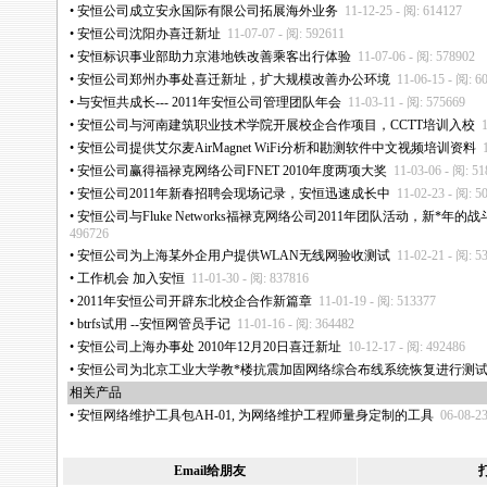
•
安恒公司成立安永国际有限公司拓展海外业务
11-12-25 - 阅: 614127
•
安恒公司沈阳办喜迁新址
11-07-07 - 阅: 592611
•
安恒标识事业部助力京港地铁改善乘客出行体验
11-07-06 - 阅: 578902
•
安恒公司郑州办事处喜迁新址，扩大规模改善办公环境
11-06-15 - 阅: 6
•
与安恒共成长--- 2011年安恒公司管理团队年会
11-03-11 - 阅: 575669
•
安恒公司与河南建筑职业技术学院开展校企合作项目，CCTT培训入校
•
安恒公司提供艾尔麦AirMagnet WiFi分析和勘测软件中文视频培训资料
•
安恒公司赢得福禄克网络公司FNET 2010年度两项大奖
11-03-06 - 阅: 5
•
安恒公司2011年新春招聘会现场记录，安恒迅速成长中
11-02-23 - 阅: 5
•
安恒公司与Fluke Networks福禄克网络公司2011年团队活动，新
*
年的战
496726
•
安恒公司为上海某外企用户提供WLAN无线网验收测试
11-02-21 - 阅: 5
•
工作机会 加入安恒
11-01-30 - 阅: 837816
•
2011年安恒公司开辟东北校企合作新篇章
11-01-19 - 阅: 513377
•
btrfs试用 --安恒网管员手记
11-01-16 - 阅: 364482
•
安恒公司上海办事处 2010年12月20日喜迁新址
10-12-17 - 阅: 492486
•
安恒公司为北京工业大学教
*
楼抗震加固网络综合布线系统恢复进行测
相关产品
•
安恒网络维护工具包AH-01, 为网络维护工程师量身定制的工具
06-08-2
Email给朋友