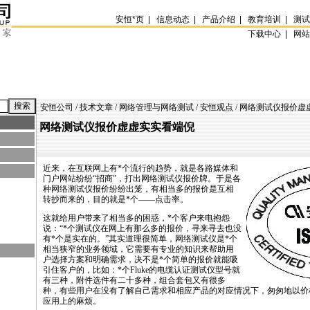
安恒
*
页
|
信息动态
|
产品介绍
|
教育培训
|
测
下载中心 |
网
安恒公司
/
技术文章
/
网络管理与网络测试
/
安恒观点
/ 网络测试仪报价虚
网络测试仪报价虚虚实实看端倪
近来，在互联网上有
*
个流行的趋势，就是各路媒体和
门户网站纷纷“招商”，打出网络测试仪报价牌。于是各
种网络测试仪报价纷纷出笼，有相当多的报价是互相
转抄而来的，目的就是
*
个——点击率。
这就给用户带来了相当多的困惑，
*
个客户来电抱怨
说：“
*
个测试仪在网上有那么多的报价，寻来寻去也没
有
*
个是实在的。”其实道理很简单，网络测试仪是
*
个
相当狭窄的业务领域，它需要有专业的知识来帮助用
户选择方案和明确需求，决不是
*
个简单的报价就能吸
引住客户的，比如：
*
个Fluke的电缆认证测试仪型号就
有三种，附件选件有二十多种，组合套包又有很多
种，有些用户在没有了解自己需求和相应产品的对应情况下，匆匆地以价
应用上的麻烦。