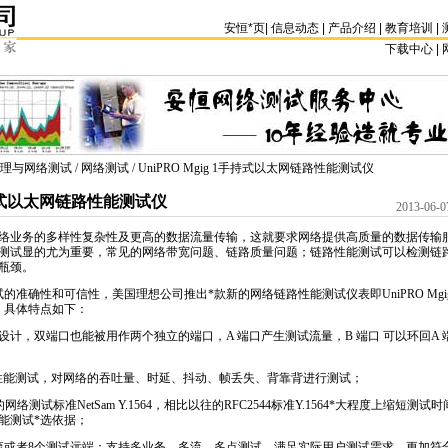
安恒
*
页
|
信息动态
|
产品介绍
|
教育培训
|
下载中心 | 
理与网络测试
/
网络测试
/ UniPRO Mgig 1手持式以太网链路性能测试仪
1手持式以太网链路性能测试仪
2013-06-0
络业务的多样性复杂性及更高的数据流量传输，这就要求网络提供高质量的数据传输
测试显的尤为重要，常见的网络带宽问题、链路质量问题；链路性能测试可以检测链
瓶颈。
试的准确性和可信性，美国理想公司推出
*
款新的网络链路性能测试仪表即UniPRO Mg
），具体特点如下：
电口设计，双端口也能被用作两个独立的端口，A 端口产生测试流量，B 端口 可以环回A 
网络性能测试，对网络的吞吐量、时延、抖动、帧丢失、背靠背进行测试；
网络测试标准NetSam
Y.1564
，相比以往的RFC2544标准
Y.1564
*
大程度上缩短测试时
能测试
*
选依据；
流或者8个测试远端；支持多业务、多流、多点测试，满足实际用户测试需求，更加符