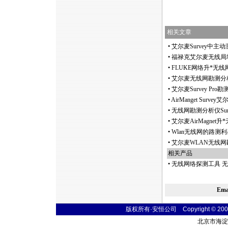
相关文章
•
艾尔麦Survey中主
•
福禄克艾尔麦无线局域网勘
•
FLUKE网络升
*
无线网勘
•
艾尔麦无线网勘测分析仪S
•
艾尔麦Survey Pro勘
•
AirManget Su
•
无线网勘测分析仪Sur
•
艾尔麦AirMagnet升
*
•
Wlan无线网的路测利器
•
艾尔麦WLAN无线网勘
相关产品
•
无线网络探测工具 无
Em
版权所有·安恒公司 Copyright © 2004 sim
北京市海淀