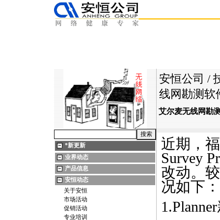
安恒公司
/
线网勘测软件Su
艾尔麦无线网勘测软件
近期，福禄
*
新更新
Survey
P
业界动态
改动。较
产品信息
安恒动态
况如下：
关于安恒
市场活动
1.Pla
促销活动
专业培训