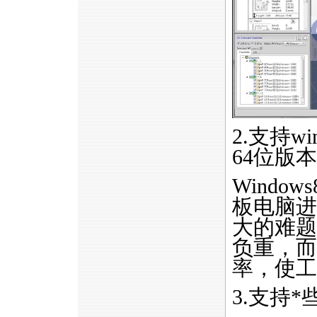
2.支持w
64位版
Wind
板电脑进
大的难题
负重，而
率，使工
3.支持
*