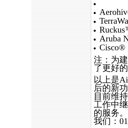
Aerohi
TerraWa
Ruckus™
Aruba 
Cisco®
注：为建
了更好的
以上是Air
后的新功
目前维持
工作中继
的服务。
我们：010