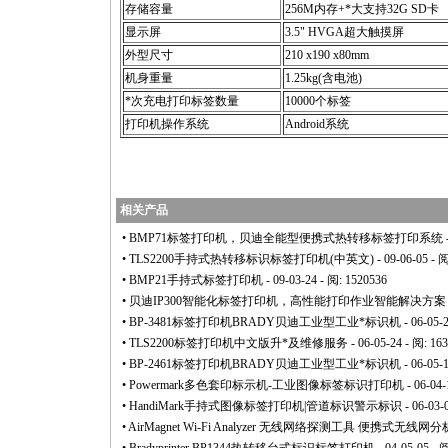
存储容量
256M内存+
*
大支持32G SD卡
显示屏
3.5" HVGA超大触摸屏
外型尺寸
210 x190 x80mm
机身重量
1.25kg(含电池)
*
次充电打印标签数量
10000个标签
打印机操作系统
Android系统
相关产品
•
BMP71标签打印机，贝迪全能型便携式热转移标签打印系统
•
TLS2200手持式热转移标识标签打印机(中英文)
- 09-06-05 - 
•
BMP21手持式标签打印机
- 09-03-24 - 阅: 1520536
•
贝迪IP300智能化标签打印机，高性能打印作业智能解决方案
•
BP-3481标签打印机BRADY贝迪工业型工业
*
标识机
- 06-05-
•
TLS2200标签打印机中文版升
*
及维修服务
- 06-05-24 - 阅: 16
•
BP-2461标签打印机BRADY贝迪工业型工业
*
标识机
- 06-05-
•
Powermark多色套印标示机-工业图像标签标识打印机
- 06-04-
•
HandiMark手持式图像标签打印机|管道标识警示标识
- 06-03-
•
AirMagnet Wi-Fi Analyzer 无线网络探测工具 便携式无线网分