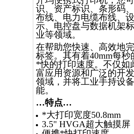
开玛便携式打印机，您
识、资产标识、条形码
布线、电力电缆布线、
示、电控盘与数据机架
业等领域。
在帮助您快速、高效地
标签。其有着40mm每
*
快的打印速度。不仅如此，
富应用资源和广泛的开
领域，并将工业手持设
能。
…特点…
*
大打印宽度50.8mm
3.5" HVGA超大触摸屏
便携
*
快打印速度