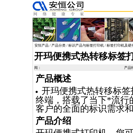
安恒产品
/
产品分类
/
标识产品与标签打印机
/
标签打印机及硬
开玛便携式热转移标签
阅：
产品
产品概述
开玛便携式热转移标签
终端，搭载了当下
*
流行
客户的全面的标识需求
产品介绍