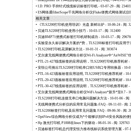
•
Bradyprinter BP1344热转移台式标识标签打印机
- 04-05-05 - 
•
I.D. PRO 手持针式线缆标识标签打印机
- 03-07-29 - 阅: 23403
•
ES网络通EtherScope千兆网络分析仪|Fluke便携式网络测试仪E
相关文章
•
《TLS2200打印机使用培训》光盘 新鲜出炉
- 10-06-24 - 阅: 
•
贝迪TLS2200打印机使用小技巧
- 10-03-17 - 阅: 312400
•
贝迪BMP71便携式标签打印机研制成功
- 10-03-17 - 阅: 29676
•
实验室永久标识解决方案的
*
势，TLS2200标签打印机应用于
•
TLS2200打印机花屏解决方法
- 10-01-31 - 阅: 303674
•
艾尔麦无线网便携式网络分析仪Wi-Fi Analyzer中“AirWISE
•
PTL-21-427线缆标签的应用说明，TLS2200打印机推荐耗材
- 
•
安恒公司推出TLS2200打印机串口转USB口专用转换器
- 10-0
•
PTL-16-423面板标签应用说明, TLS2200打印机推荐耗材
- 10-
•
PTL-20-423面板标签应用说明, TLS2200打印机推荐耗材
- 10-
•
PTL-30-427线缆标签的应用说明，TLS2200打印机推荐耗材
- 
•
艾尔麦无线网便携式网络分析仪WiFi Analyzer
*
新升
*
至8.7
- 1
•
TLS2200打印机连接无串口电脑问题解决方法
- 10-01-06 - 阅:
•
无线网便携式分析仪的应用常见问题集-FAQ
- 09-11-03 - 阅: 
•
TLS2200标签打印机及应用常见问题集 FAQ
- 09-06-30 - 阅: 
•
OptiView综合网络分析仪成为
*
个能够识别IPv6安全风险的便携式
•
Hp 激光打印机 P1008在linux下的驱动
- 08-01-16 - 阅: 329763
•
贝迪标签打印机总代理安恒力推布线标识系统管理方案
- 07-