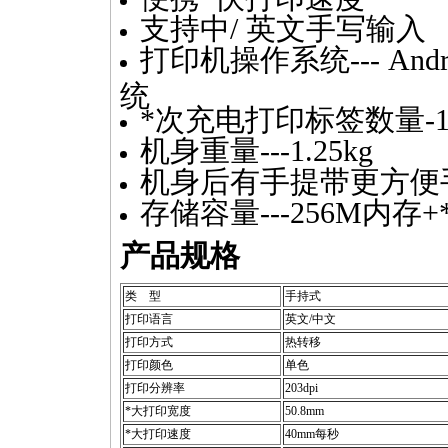
支持中/ 英文手写输入
打印机操作系统--- Andr
统
*
次充电打印标签数量-1
机身重量---1.25kg
机身后有手提带更方便
存储容量---256M内存+
产品规格
类 型
手持式
打印语言
英文/中文
打印方式
热转移
打印颜色
单色
打印分辨率
203dpi
*
大打印宽度
50.8mm
*
大打印速度
40mm每秒