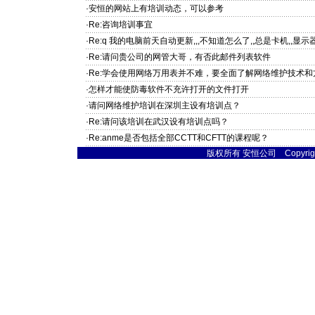
·安恒的网站上有培训动态，可以参考
·Re:咨询培训事宜
·Re:q 我的电脑前天自动更新,,,不知道怎么了,,总是卡机,,显示器
·Re:请问贵公司的网管大哥，有否此邮件列表软件
·Re:学会使用网络万用表并不难，要全面了解网络维护技术
·怎样才能使防毒软件不充许打开的文件打开
·请问网络维护培训在深圳主设有培训点？
·Re:请问该培训在武汉设有培训点吗？
·Re:anme是否包括全部CCTT和CFTT的课程呢？
版权所有 安恒公司 Copyright © 