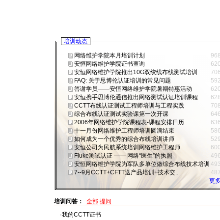
培训动态
网络维护学院本月培训计划
96
安恒网络维护学院证书查询
62
安恒网络维护学院推出10G双绞线布线测试培训
70
FAQ: 关于思博伦认证培训的常见问题
59
答谢学员——安恒网络维护学院暑期特惠活动
62
安恒携手思博伦通信推出网络测试认证培训课程
62
CCTT布线认证测试工程师培训与工程实践
70
综合布线认证测试实验课第一次开课
64
2006年网络维护学院课程表-课程安排日历
63
十一月份网络维护工程师培训圆满结束
58
如何成为一个优秀的综合布线培训讲师
52
安恒公司为民航系统培训网络维护工程师
60
Fluke测试认证 —— 网络“医生”的执照
49
安恒网络维护学院为军队多单位做综合布线技术培训
49
7--9月CCTT+CFTT送产品培训+技术交..
48
更多
培训问答：
全部
提问
·我的CCTT证书