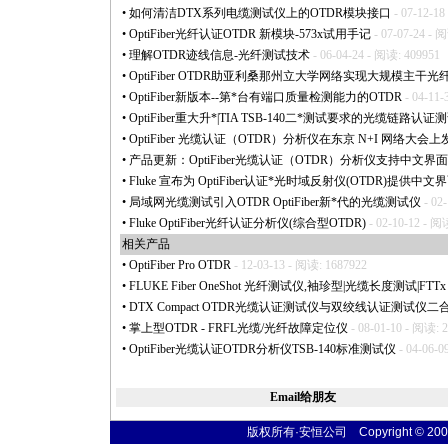
•
如何清洁DTX系列电缆测试仪上的OTDR模块接口
- 07-12-18
•
OptiFiber光纤认证OTDR 新模块-573x试用手记
- 07-07-24 - 
•
理解OTDR迹线信息-光纤测试技术
- 06-04-24 - 阅读: 409951
•
OptiFiber OTDR助亚利桑那州立大学网络实现大规模主干光
•
OptiFiber新版本--第
*
台有端口质量检测能力的OTDR
- 04-11-
•
OptiFiber重大升
*
|TIA TSB-140二
*
测试要求的光缆链路认证测
•
OptiFiber 光缆认证（OTDR）分析仪在东京 N+I 网络大
•
产品更新：OptiFiber光缆认证（OTDR）分析仪支持中文界面
•
Fluke 宣布为 OptiFiber认证
*
光时域反射仪(OTDR)提供中文
•
局域网光缆测试引入OTDR OptiFiber新
*
代的光缆测试仪
- 02
•
Fluke OptiFiber光纤认证分析仪(综合型OTDR)
- 02-10-12 - 阅
相关产品
•
OptiFiber Pro OTDR
- 12-03-13 - 阅读: 1687922
•
FLUKE Fiber OneShot 光纤测试仪,袖珍型|光缆长度测试|FTT
•
DTX Compact OTDR光缆认证测试仪与双绞线认证测试仪二
•
掌上型OTDR - FRFL光缆/光纤故障定位仪
- 08-01-10 - 阅读: 
•
OptiFiber光缆认证OTDR分析仪TSB-140标准测试仪
- 04-06-0
Email给朋友
版权所有·安恒公司 Copyright © 2004 sim