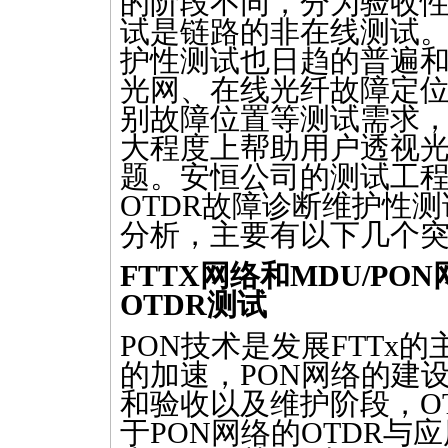
的阶段不同，分为验收
试是链路的非在线测试
护性测试也日趋的普遍和
光网、在线光纤故障定
别故障位置等测试需求
大程度上帮助用户透视
题。安恒公司的测试工
OTDR
故障诊断维护性测
分析，主要有以下几个
FTTX
网络和MDU/PO
OTDR
测试
PON技术是发展FTTx
的加速，PON网络的建
和验收以及维护阶段，
O
于PON网络的
OTDR
与应