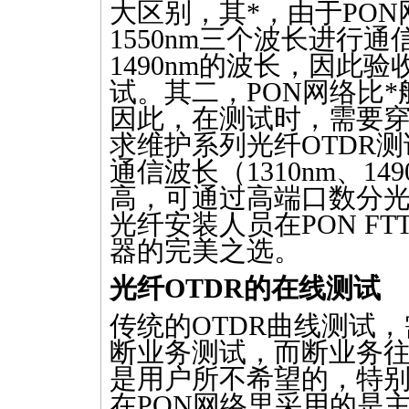
大区别，其
*
，由于PON网
1550nm三个波长进行通
1490nm的波长，因此验
试。其二，PON网络比
*
因此，在测试时，需要
求维护系列光纤
OTDR
测
通信波长（1310nm、14
高，可通过高端口数分
光纤安装人员在PON F
器的完美之选。
光纤
OTDR
的在线测试
传统的
OTDR
曲线测试，
断业务测试，而断业务
是用户所不希望的，特
在PON网络里采用的是