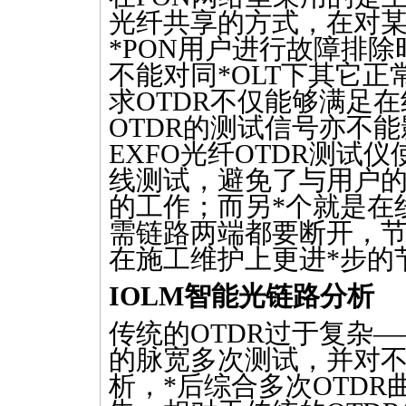
光纤共享的方式，在对
*
PON用户进行故障排除
不能对同
*
OLT下其它
求
OTDR
不仅能够满足在
OTDR
的测试信号亦不能
EXFO光纤
OTDR
测试仪使
线测试，避免了与用户的
的工作；而另
*
个就是在
需链路两端都要断开，
在施工维护上更进
*
步的
IOLM
智能光链路分析
传统的
OTDR
过于复杂—
的脉宽多次测试，并对
析，
*
后综合多次
OTDR