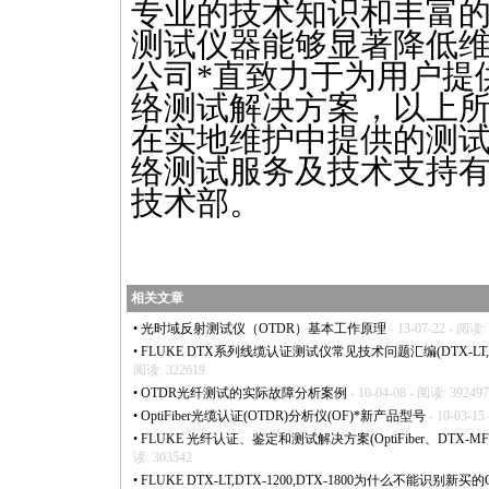
专业的技术知识和丰富
测试仪器能够显著降低
公司
*
直致力于为用户提
络测试解决方案，以上所
在实地维护中提供的测
络测试服务及技术支持
技术部。
相关文章
•
光时域反射测试仪（OTDR）基本工作原理
- 13-07-22 - 阅读:
•
FLUKE DTX系列线缆认证测试仪常见技术问题汇编(DTX-LT,DTX-1
阅读: 322619
•
OTDR光纤测试的实际故障分析案例
- 10-04-08 - 阅读: 392497
•
OptiFiber光缆认证(OTDR)分析仪(OF)
*
新产品型号
- 10-03-15
•
FLUKE 光纤认证、鉴定和测试解决方案(OptiFiber、DTX-MFM2/
读: 303542
•
FLUKE DTX-LT,DTX-1200,DTX-1800为什么不能识别新买