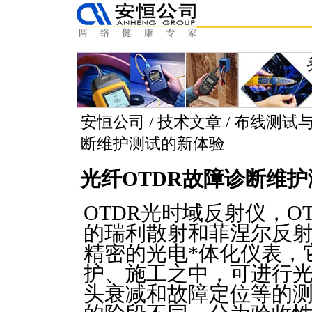
安恒公司
/
技术文章
/
布线测试
断维护测试的新体验
光纤OTDR故障诊断维
OTDR
光时域反射仪，
O
的瑞利散射和菲涅尔反
精密的光电
*
体化仪表，
护、施工之中，可进行
头衰减和故障定位等的