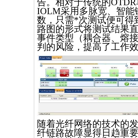
告。相对于传统的
OTDR
IOLM
采用多脉宽、智能
数，只需
*
次测试便可得
路图的形式将测试结果
事件类型（耦合器、熔
判的风险，提高了工作效
随着光纤网络的技术的
纤链路故障显得日趋重