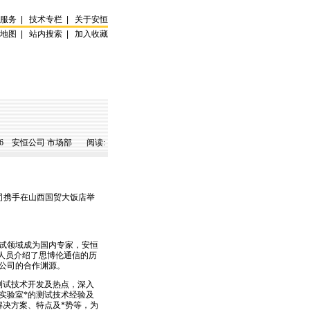
试服务
|
技术专栏
|
关于安恒
站地图
|
站内搜索
|
加入收藏
6
安恒公司 市场部 阅读:
恒公司携手在山西国贸大饭店举
试领域成为国内专家，安恒
人员介绍了思博伦通信的历
公司的合作渊源。
测试技术开发及热点，深入
实验室
*
的测试技术经验及
解决方案、特点及
*
势等，为