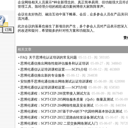
企业网络相关人员展示
*
种全新理念的、真正简单易用、但功能强大且符
管理工具。陈经理介绍的精彩成功案例博得大家阵阵掌声。
会议在友好热烈、融洽互动中落下帷幕。会后，众多参会人员在产品演示
流沟通。
此次会议的落幕也催生了新项目的产生，多个参会人员对产品表示想深入
的改进和疑问，希望能多的针对性方案和功能加入。
责
相关文章
•
FAQ: 关于思博伦认证培训的常见问题
05-11-15 - 阅: 593185
•
思博伦通信推出网络性能评估服务和认证培训
05-09-27 - 阅: 348843
•
思博伦通信认证培训课程设置——SCPA介绍
05-06-12 - 阅: 463869
•
思博伦通信推出新的专业服务
05-06-12 - 阅: 264838
•
安恒携手思博伦通信推出网络测试认证培训课程
05-06-09 - 阅: 628990
•
思博伦通信认证培训课程设置——SCPT介绍
05-06-09 - 阅: 658583
•
思博伦课程：SCPT-CEP-206宽带接入测试方法
05-06-09 - 阅: 867949
•
思博伦课程：SCPT-CEP-205网络服务质量（QoS）衡量及测试
05-06-09
•
思博伦课程：SCPT-CEP-204网络性能及安全测试
05-06-09 - 阅: 840394
•
思博伦课程：SCPT-CEP-207基于IPv6的下
*
代因特网基本协议及测试
05
•
思博伦课程：SCPT-CEP-203三层路由转发设备测试方法
05-06-07 - 阅: 
•
思博伦课程：SCPT-CEP-202 二层交换网络测试入门
05-06-07 - 阅: 7072