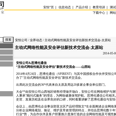
安恒
*
页
|
信息动态
|
产品介绍
|
教育培训
|
测
下载中心 |
网
安恒公司
/
业界动态
/ 主动式网络性能及安全评估新技术交流会-太原站
主动式网络性能及安全评估新技术交流会-太原站
2014-05-0
安恒公司&思博伦通信
“主动式网络性能及安全评估”新技术交流会——山西站
2014年4月24日，思博伦通信（SPIRENT）与其中国授权合作伙伴安
办了“主动式网络性能及安全评估”新技术交流会。
出席此次交流会的36
*
代表来自太原及周边20多家企事业单位部门。
大会
*
*
由安恒公司山西地区销售经理做开场白，安恒公司在网络维护与测
人秉承“顾问式服务”的理念，为网络健康保驾护航。思博伦通信公司相关
史背、发展历程及在业界良好的口碑，同时着重讲解了思博伦通信与安恒
会议上，由思博伦企业事业部亚太区产品经理陈文
*
生全面阐述企业网络
分析企业网络规划、验证、维护及常效管理的特点，并结合思博伦数十年
行业
*
势，为合作伙伴及客户郑重推介度身打造的企业网络性能及可视性