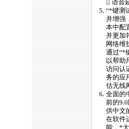
 语音
“
*
键测
并增强
本中配
并更加
网络维
通过“
*
以帮助
访问认
务的应
估无线
全面的
前的9
供中文
在软件
能，
*