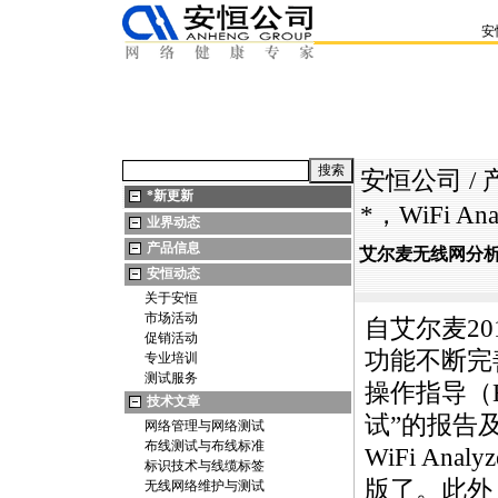
安
安恒公司
/
*
新更新
*
，WiFi Anal
业界动态
产品信息
艾尔麦无线网分
安恒动态
关于安恒
市场活动
自艾尔麦201
促销活动
功能不断完
专业培训
测试服务
操作指导（
技术文章
试”的报告
网络管理与网络测试
布线测试与布线标准
WiFi Ana
标识技术与线缆标签
版了。此外
无线网络维护与测试