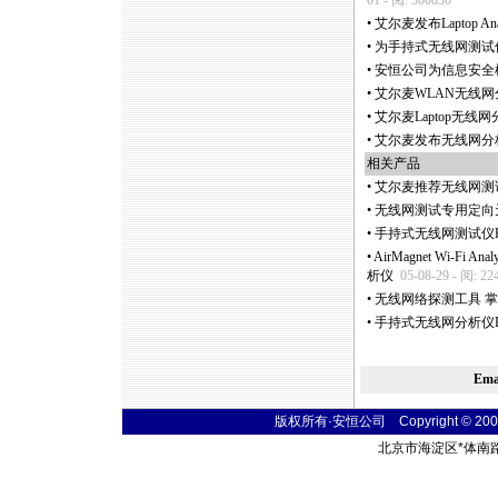
01 - 阅: 300830
•
艾尔麦发布Laptop Anal
•
为手持式无线网测试
•
安恒公司为信息安全
•
艾尔麦WLAN无线网
•
艾尔麦Laptop无线网
•
艾尔麦发布无线网分析
相关产品
•
艾尔麦推荐无线网测
•
无线网测试专用定向天
•
手持式无线网测试仪E
•
AirMagnet Wi-F
析仪
05-08-29 - 阅: 22
•
无线网络探测工具 掌上型
•
手持式无线网分析仪Flu
Em
版权所有·安恒公司 Copyright © 2004 sim
北京市海淀区
*
体南路