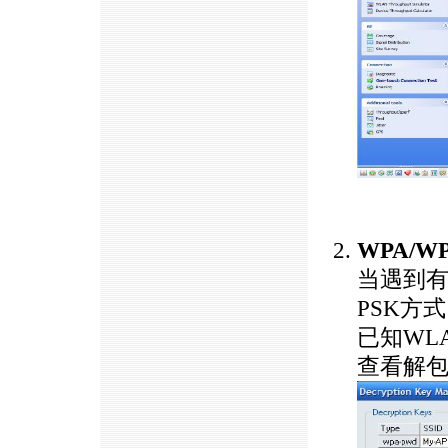
https://anheng.com.cn/news/html/product_news/2383.html
WPA/W
当遇到有
PSK方
已知WL
查看解