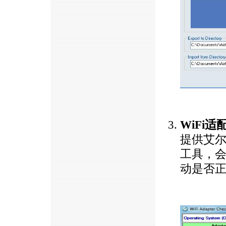
https://anheng.com.cn/news/html/product_news/2383.html
WiFi
提供艾尔
工具，会
动是否
https://anheng.com.cn/news/html/product_news/2383.html