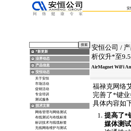
安
安恒公司
/
产
*
新更新
析仪升
*
至9.
业界动态
产品信息
AirMagnet WiFi
安恒动态
关于安恒
市场活动
福禄克网络艾尔麦
促销活动
完善了
*
键业
专业培训
测试服务
具体内容如
技术文章
网络管理与网络测试
提高了
*
布线测试与布线标准
媒体测
标识技术与线缆标签
无线网络维护与测试