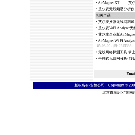
•
AirMagnet XT —
•
艾尔麦无线频谱分析仪AirMa
相关产品
•
艾尔麦推荐无线网测试
•
艾尔麦VoFI Analyz
•
艾尔麦企业版AirMagne
•
AirMagnet Wi-Fi 
05-08-29 - 阅: 2245336
•
无线网络探测工具 掌上型无
•
手持式无线网分析仪Fluk
Ema
版权所有·安恒公司 Copyright © 2004 sim
北京市海淀区
*
体南路