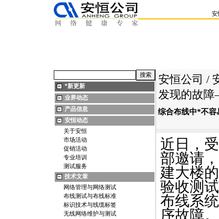
安
安恒公司
/
*
新更新
发现的故障
业界动态
产品信息
综合布线中
*
不容
安恒动态
关于安恒
近日，受
市场活动
促销活动
部邀请，
专业培训
测试服务
建大楼的
技术文章
验收测试
网络管理与网络测试
布线测试与布线标准
布线系统
标识技术与线缆标签
序故障。
无线网络维护与测试