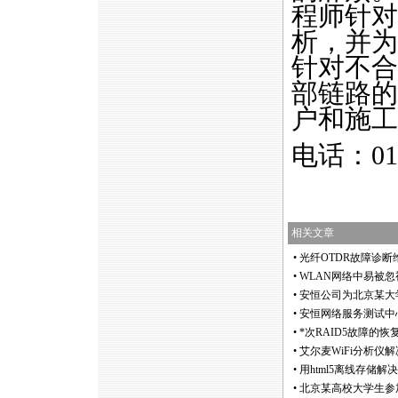
程师针对
析，并为
针对不合
部链路的
户和施工
电话：01
相关文章
•
光纤OTDR故障诊
•
WLAN网络中易被
•
安恒公司为北京某大
•
安恒网络服务测试中
•
*
次RAID5故障的恢
•
艾尔麦WiFi分析仪
•
用html5离线存储
•
北京某高校大学生参加综