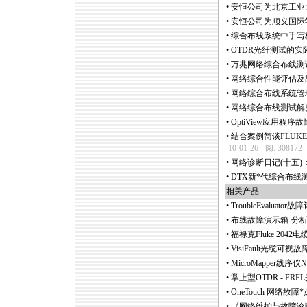
•
安恒公司为北京工业
•
安恒公司为顺义国际
•
综合布线系统中手写
•
OTDR光纤测试的
•
万兆网络综合布线测
•
网络综合性能评估及
•
网络综合布线系统管
•
网络综合布线测试解
•
OptiView应用程序
•
结合案例简谈FLUKE 
10-01-26 - 阅: 308172
•
网络诊断日记(十五)：使
•
DTX新
*
代综合布线
相关产品
•
TroubleEvalua
•
布线故障演示箱-分
•
福禄克Fluke 20
•
VisiFault光缆可视故障定位
•
MicroMapper线序仪NM
•
掌上型OTDR - FR
•
OneTouch 网络故障
*
•
《网络维护与故障诊