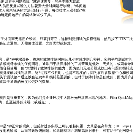
诊断以避免网络故障（或迅速恢复）的基本能力就成
人员用反复试验的方法花费大量时间进行诊断，
*
终问题
的技术人员来解决的方法已经行不通。每位技术人员都应“在
内确定问题所在的网络测试仪工具。
直接用在箱子外面而无需用户设置。只要打开它，连接到要测试的多模链路，然后按下“TEST
验证连通性。无需修改设置、光纤类型或标准。
除工具，是
*
种单端设备，将您的故障排除时间从几小时减少到几秒钟。它的平均测试时间
多模光纤布线的任何问题。通常用于故障排除的工具普遍是低效、无效的，或两者兼
很容易使用，但
*
大限制了故障排除的能力，因为他们无法分辨或找出有问题的损耗或
视觉接触以找到故障。这
*
过程不仅耗时，也是不现实的，因为在许多数据中心和校园
头于测试整个通道以验证功率和损耗是重要的，但对于故障排除是低效的，因为用户
取决于通道的长度和链路的数量。
性是很重要的，因为他们是企业环境中大部分光纤故障出现的地方。Fiber QuickMa
距离，直至链路的末端（或断点）。
中是
*
种正常的现象，但反射过多实际上可以引起问题，尤其是在高带宽（10+ Gbp
发射机输出，从而导致误码问题。如果能找到并测量高反射事件，可有助于
*
化网络性