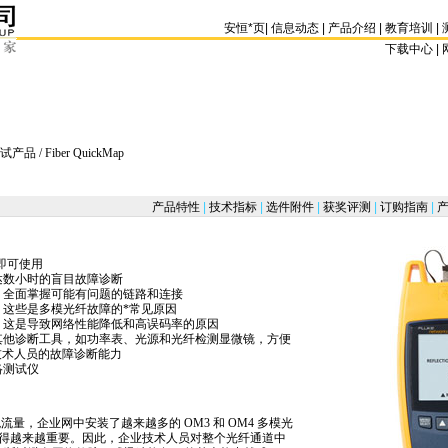
安恒
*
页
|
信息动态
|
产品介绍
|
教育培训
|
下载中心 | 
试产品
/ Fiber QuickMap
产品特性
|
技术指标
|
选件附件
|
获奖评测
|
订购指南
|
产
置即可使用
达数小时的盲目故障诊断
，全面掌握可能有问题的链路和连接
，这些是多模光纤故障的
*
常见原因
，这是导致网络性能降低和高误码率的原因
其他诊断工具，如功率表、光源和光纤检测显微镜，方便
技术人员的故障诊断能力
络测试仪
 千兆流量，企业网中安装了越来越多的 OM3 和 OM4 多模光
得越来越重要。因此，企业技术人员对整个光纤通道中