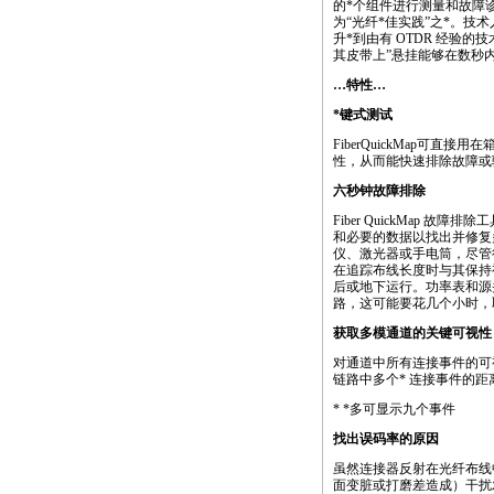
的
*
个组件进行测量和故障
为“光纤
*
佳实践”之
*
。技术
升
*
到由有 OTDR 经验
其皮带上”悬挂能够在数秒
…特性…
*
键式测试
FiberQuickMap可
性，从而能快速排除故障或
六秒钟故障排除
Fiber QuickMap 故障排
和必要的数据以找出并修复
仪、激光器或手电筒，尽管
在追踪布线长度时与其保持
后或地下运行。功率表和源
路，这可能要花几个小时，
获取多模通道的关键可视性
对通道中所有连接事件的可视
链路中多个* 连接事件的
*
*
多可显示九个事件
找出误码率的原因
虽然连接器反射在光纤布线
面变脏或打磨差造成）干扰