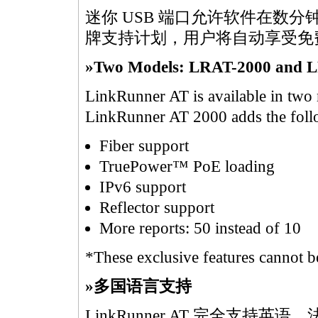
迷你 USB 端口允许软件在数分
牌支持计划，用户将自动享受免
»Two Models: LRAT-2000 and 
LinkRunner AT is available in t
LinkRunner AT 2000 adds the follo
Fiber support
TruePower™ PoE loading
IPv6 support
Reflector support
More reports: 50 instead of 10
*These exclusive features cannot 
»多国语言支持
LinkRunner AT 完全支